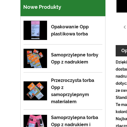
Nowe Produkty
Opakowanie Opp
plastikowa torba
Op
Samoprzylepne torby
Opp z nadrukiem
Dzięk
dosta
nadru
Przezroczysta torba
dotyc
Opp z
ze sw
samoprzylepnym
Stand
materiałem
Te mat
koloró
Samoprzylepna torba
Najba
Opp z nadrukiem i
złącz