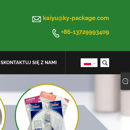

kaiyu@ky-package.com

+86-13729993409

SKONTAKTUJ SIĘ Z NAMI
