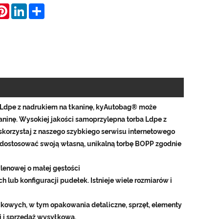
hatsApp
Pinterest
LinkedIn
Share
 Ldpe z nadrukiem na tkaninę, kyAutobag® może
ninę. Wysokiej jakości samoprzylepna torba Ldpe z
 skorzystaj z naszego szybkiego serwisu internetowego
 dostosować swoją własną, unikalną torbę BOPP zgodnie
ylenowej o małej gęstości
h lub konfiguracji pudełek. Istnieje wiele rozmiarów i
ikowych, w tym opakowania detaliczne, sprzęt, elementy
i i sprzedaż wysyłkowa.