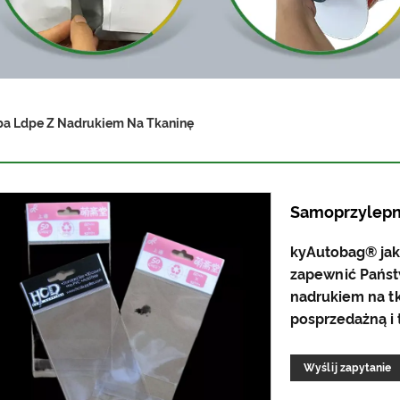
ba Ldpe Z Nadrukiem Na Tkaninę
Samoprzylepna
kyAutobag® jak
zapewnić Państ
nadrukiem na tk
posprzedażną i
Wyślij zapytanie