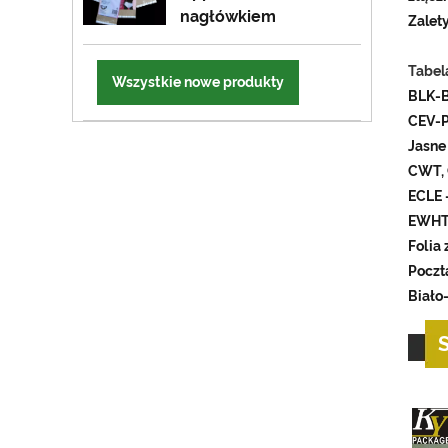
nagłówkiem
Zalet
Tabel
Wszystkie nowe produkty
BLK-B
CEV-P
Jasne
CWT, C
ECLE 
EWHT,
Folia
Poczt
Biało