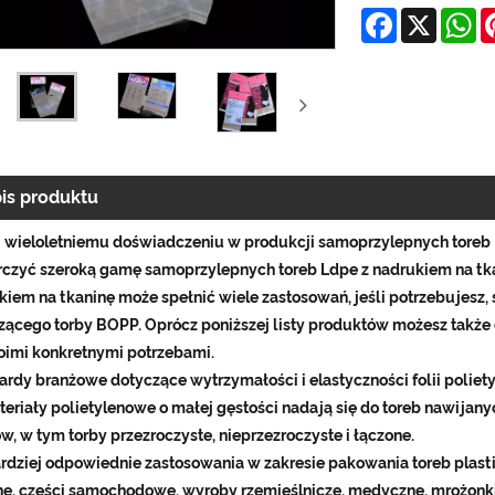
Facebook
X
W
is produktu
i wieloletniemu doświadczeniu w produkcji samoprzylepnych toreb
rczyć szeroką gamę samoprzylepnych toreb Ldpe z nadrukiem na tka
kiem na tkaninę może spełnić wiele zastosowań, jeśli potrzebujesz,
zącego torby BOPP. Oprócz poniższej listy produktów możesz także
oimi konkretnymi potrzebami.
ardy branżowe dotyczące wytrzymałości i elastyczności folii poliet
eriały polietylenowe o małej gęstości nadają się do toreb nawijanyc
w, w tym torby przezroczyste, nieprzezroczyste i łączone.
rdziej odpowiednie zastosowania w zakresie pakowania toreb plast
ne, części samochodowe, wyroby rzemieślnicze, medyczne, mrożonk