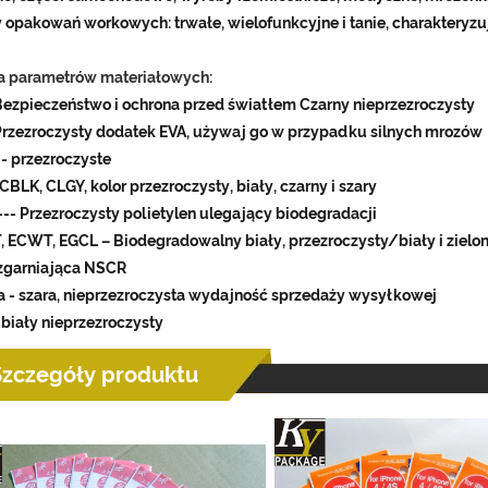
y opakowań workowych: trwałe, wielofunkcyjne i tanie, charakteryz
a parametrów materiałowych:
ezpieczeństwo i ochrona przed światłem Czarny nieprzezroczysty
rzezroczysty dodatek EVA, używaj go w przypadku silnych mrozów
 - przezroczyste
BLK, CLGY, kolor przezroczysty, biały, czarny i szary
--- Przezroczysty polietylen ulegający biodegradacji
 ECWT, EGCL – Biodegradowalny biały, przezroczysty/biały i zielo
 zgarniająca NSCR
a - szara, nieprzezroczysta wydajność sprzedaży wysyłkowej
-biały nieprzezroczysty
Szczegóły produktu