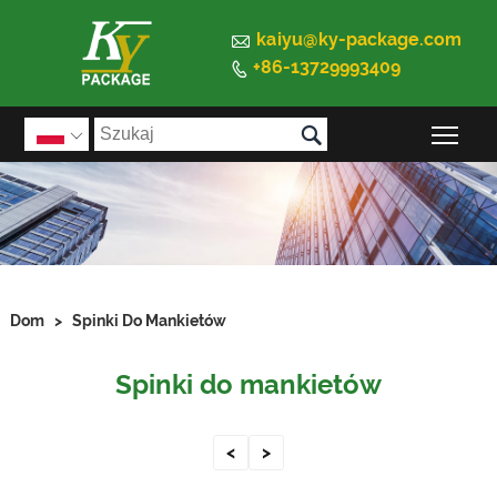

kaiyu@ky-package.com
+86-13729993409


Prz

Dom
>
Spinki Do Mankietów
Spinki do mankietów
<
>