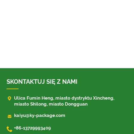
SKONTAKTUJ SIĘ Z NAMI

Ulica Fumin Heng, miasto dystryktu Xincheng,
miasto Shilong, miasto Dongguan

kaiyu@ky-package.com

+86-13729993409